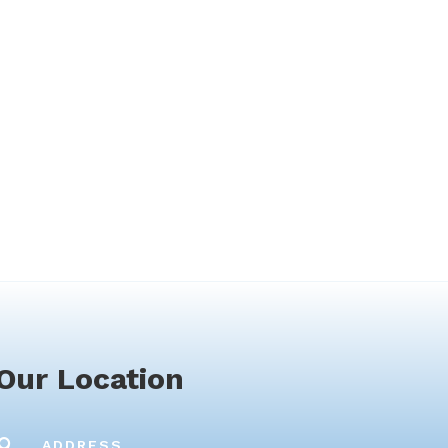
Our Location

ADDRESS