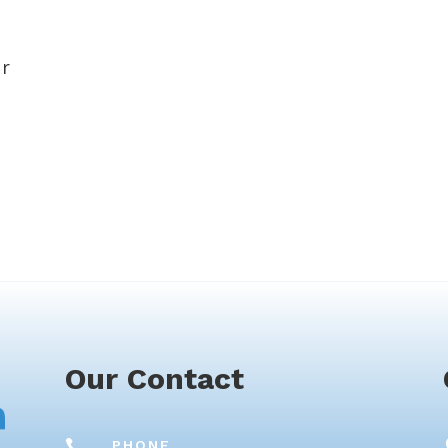
ur
Our Contact

PHONE