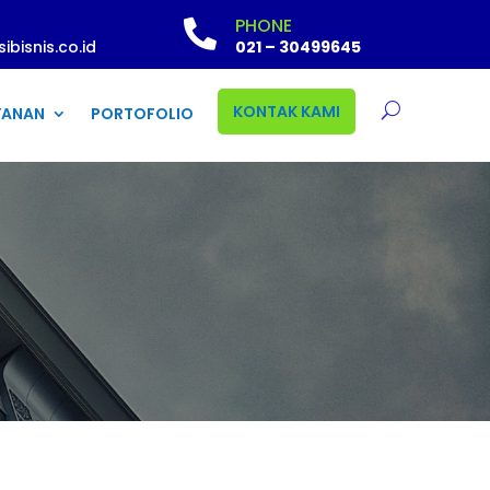
PHONE

bisnis.co.id
021 – 30499645
KONTAK KAMI
YANAN
PORTOFOLIO