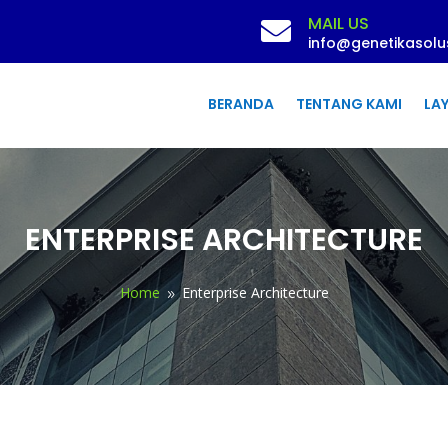
MAIL US

info@genetikasolusi
BERANDA
TENTANG KAMI
LA
ENTERPRISE ARCHITECTURE
Home
Enterprise Architecture
9